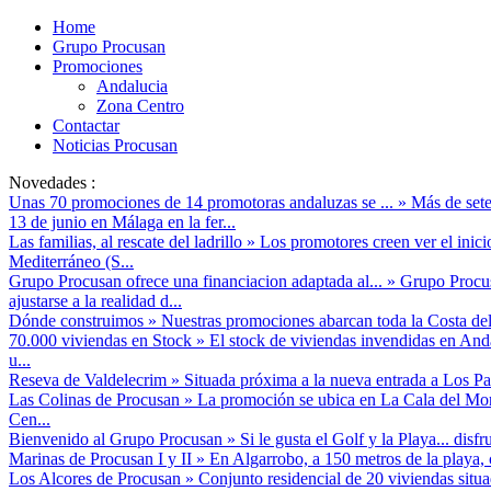
Home
Grupo Procusan
Promociones
Andalucia
Zona Centro
Contactar
Noticias Procusan
Novedades :
Unas 70 promociones de 14 promotoras andaluzas se ...
»
Más de sete
13 de junio en Málaga en la fer...
Las familias, al rescate del ladrillo
»
Los promotores creen ver el inici
Mediterráneo (S...
Grupo Procusan ofrece una financiacion adaptada al...
»
Grupo Procusa
ajustarse a la realidad d...
Dónde construimos
»
Nuestras promociones abarcan toda la Costa del
70.000 viviendas en Stock
»
El stock de viviendas invendidas en And
u...
Reseva de Valdelecrim
»
Situada próxima a la nueva entrada a Los Pac
Las Colinas de Procusan
»
La promoción se ubica en La Cala del Mor
Cen...
Bienvenido al Grupo Procusan
»
Si le gusta el Golf y la Playa... disf
Marinas de Procusan I y II
»
En Algarrobo, a 150 metros de la playa, 
Los Alcores de Procusan
»
Conjunto residencial de 20 viviendas situ