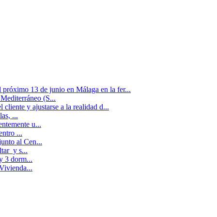
próximo 13 de junio en Málaga en la fer...
 Mediterráneo (S...
liente y ajustarse a la realidad d...
s, ...
entemente u...
ntro ...
unto al Cen...
tar y s...
y 3 dorm...
Vivienda...