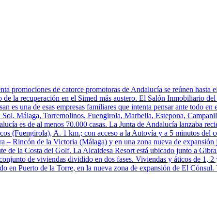
nta promociones de catorce promotoras de Andalucía se reúnen hasta el 
o de la recuperación en el Simed más austero. El Salón Inmobiliario del
n es una de esas empresas familiares que intenta pensar ante todo en el c
 Sol. Málaga, Torremolinos, Fuengirola, Marbella, Estepona, Campanilla
lucía es de al menos 70.000 casas. La Junta de Andalucía lanzaba reci
os (Fuengirola), A. 1 km.; con acceso a la Autovía y a 5 minutos del ce
 – Rincón de la Victoria (Málaga) y en una zona nueva de expansión j
rute de la Costa del Golf. La Alcaidesa Resort está ubicado junto a Gibral
conjunto de viviendas dividido en dos fases. Viviendas y áticos de 1, 2 
ado en Puerto de la Torre, en la nueva zona de expansión de El Cónsul. 