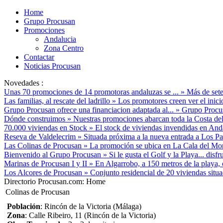
Home
Grupo Procusan
Promociones
Andalucia
Zona Centro
Contactar
Noticias Procusan
Novedades :
Unas 70 promociones de 14 promotoras andaluzas se ...
»
Más de sete
Las familias, al rescate del ladrillo
»
Los promotores creen ver el inici
Grupo Procusan ofrece una financiacion adaptada al...
»
Grupo Procusa
Dónde construimos
»
Nuestras promociones abarcan toda la Costa del
70.000 viviendas en Stock
»
El stock de viviendas invendidas en Anda
Reseva de Valdelecrim
»
Situada próxima a la nueva entrada a Los Pac
Las Colinas de Procusan
»
La promoción se ubica en La Cala del Mora
Bienvenido al Grupo Procusan
»
Si le gusta el Golf y la Playa... disf
Marinas de Procusan I y II
»
En Algarrobo, a 150 metros de la playa, 
Los Alcores de Procusan
»
Conjunto residencial de 20 viviendas situ
Directorio Procusan.com:
Home
Colinas de Procusan
Población
: Rincón de la Victoria (Málaga)
Zona
: Calle Ribeiro, 11 (Rincón de la Victoria)