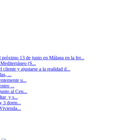
próximo 13 de junio en Málaga en la fer...
 Mediterráneo (S...
liente y ajustarse a la realidad d...
s, ...
entemente u...
ntro ...
unto al Cen...
tar y s...
y 3 dorm...
Vivienda...