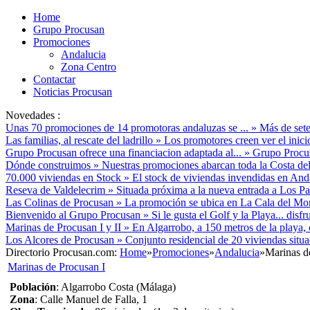
Home
Grupo Procusan
Promociones
Andalucia
Zona Centro
Contactar
Noticias Procusan
Novedades :
Unas 70 promociones de 14 promotoras andaluzas se ...
»
Más de sete
Las familias, al rescate del ladrillo
»
Los promotores creen ver el inici
Grupo Procusan ofrece una financiacion adaptada al...
»
Grupo Procusa
Dónde construimos
»
Nuestras promociones abarcan toda la Costa del
70.000 viviendas en Stock
»
El stock de viviendas invendidas en Anda
Reseva de Valdelecrim
»
Situada próxima a la nueva entrada a Los Pac
Las Colinas de Procusan
»
La promoción se ubica en La Cala del Mora
Bienvenido al Grupo Procusan
»
Si le gusta el Golf y la Playa... disf
Marinas de Procusan I y II
»
En Algarrobo, a 150 metros de la playa, 
Los Alcores de Procusan
»
Conjunto residencial de 20 viviendas situ
Directorio Procusan.com:
Home
»
Promociones
»
Andalucia
»
Marinas d
Marinas de Procusan I
Población
: Algarrobo Costa (Málaga)
Zona
: Calle Manuel de Falla, 1