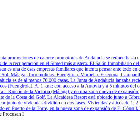
nta promociones de catorce promotoras de Andalucía se reúnen hasta el 
o de la recuperación en el Simed más austero. El Salón Inmobiliario del
n es una de esas empresas familiares que intenta pensar ante todo en el c
 Sol. Málaga, Torremolinos, Fuengirola, Marbella, Estepona, Campanilla
lucía es de al menos 70.000 casas. La Junta de Andalucía lanzaba reci
os (Fuengirola), A. 1 km.; con acceso a la Autovía y a 5 minutos del ce
 – Rincón de la Victoria (Málaga) y en una zona nueva de expansión j
rute de la Costa del Golf. La Alcaidesa Resort está ubicado junto a Gibral
conjunto de viviendas dividido en dos fases. Viviendas y áticos de 1, 2 
ado en Puerto de la Torre, en la nueva zona de expansión de El Cónsul. 
e Procusan I