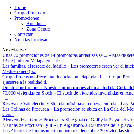
Home
Grupo Procusan
Promociones
Andalucia
Zona Centro
Contactar
Noticias Procusan
Novedades :
Unas 70 promociones de 14 promotoras andaluzas se ...
»
Más de sete
13 de junio en Málaga en la fer...
Las familias, al rescate del ladrillo
»
Los promotores creen ver el inici
Mediterráneo (S...
Grupo Procusan ofrece una financiacion adaptada al...
»
Grupo Procusa
ajustarse a la realidad d...
Dónde construimos
»
Nuestras promociones abarcan toda la Costa del
70.000 viviendas en Stock
»
El stock de viviendas invendidas en And
u...
Reseva de Valdelecrim
»
Situada próxima a la nueva entrada a Los Pac
Las Colinas de Procusan
»
La promoción se ubica en La Cala del Mor
Cen...
Bienvenido al Grupo Procusan
»
Si le gusta el Golf y la Playa... disf
Marinas de Procusan I y II
»
En Algarrobo, a 150 metros de la playa, 
Los Alcores de Procusan
»
Conjunto residencial de 20 viviendas situ