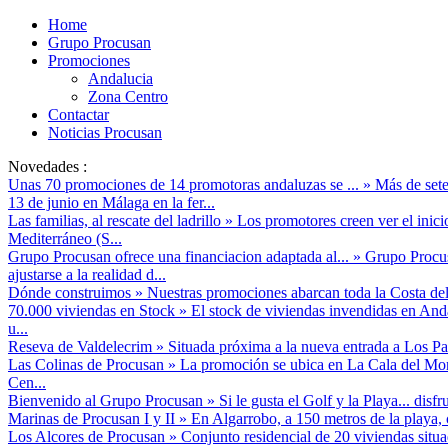
Home
Grupo Procusan
Promociones
Andalucia
Zona Centro
Contactar
Noticias Procusan
Novedades :
Unas 70 promociones de 14 promotoras andaluzas se ...
»
Más de sete
13 de junio en Málaga en la fer...
Las familias, al rescate del ladrillo
»
Los promotores creen ver el inici
Mediterráneo (S...
Grupo Procusan ofrece una financiacion adaptada al...
»
Grupo Procusa
ajustarse a la realidad d...
Dónde construimos
»
Nuestras promociones abarcan toda la Costa del
70.000 viviendas en Stock
»
El stock de viviendas invendidas en And
u...
Reseva de Valdelecrim
»
Situada próxima a la nueva entrada a Los Pac
Las Colinas de Procusan
»
La promoción se ubica en La Cala del Mor
Cen...
Bienvenido al Grupo Procusan
»
Si le gusta el Golf y la Playa... disf
Marinas de Procusan I y II
»
En Algarrobo, a 150 metros de la playa, 
Los Alcores de Procusan
»
Conjunto residencial de 20 viviendas situ