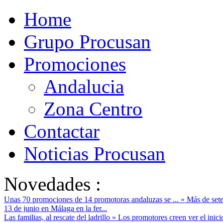
Home
Grupo Procusan
Promociones
Andalucia
Zona Centro
Contactar
Noticias Procusan
Novedades :
Unas 70 promociones de 14 promotoras andaluzas se ...
»
Más de sete
13 de junio en Málaga en la fer...
Las familias, al rescate del ladrillo
»
Los promotores creen ver el inici