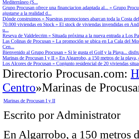
Mediterráneo (S...
Grupo Procusan ofrece una financiacion adaptada al...
»
Grupo Procusa
ajustarse a la realidad d...
Dónde construimos
»
Nuestras promociones abarcan toda la Costa del
70.000 viviendas en Stock
»
El stock de viviendas invendidas en And
u...
Reseva de Valdelecrim
»
Situada próxima a la nueva entrada a Los Pac
Las Colinas de Procusan
»
La promoción se ubica en La Cala del Mor
Cen...
Bienvenido al Grupo Procusan
»
Si le gusta el Golf y la Playa... disf
Marinas de Procusan I y II
»
En Algarrobo, a 150 metros de la playa, 
Los Alcores de Procusan
»
Conjunto residencial de 20 viviendas situ
Directorio Procusan.com:
H
Centro
»
Marinas de Procusan
Marinas de Procusan I y II
Escrito por Administrator
En Algarrobo, a 150 metros d